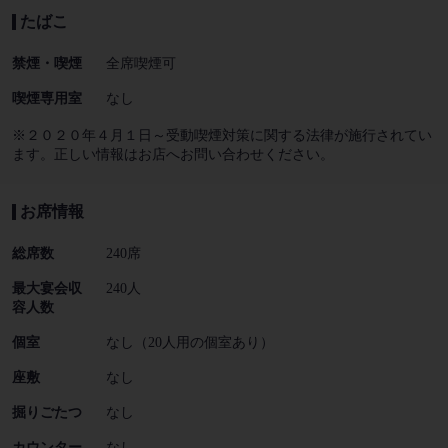
たばこ
禁煙・喫煙
全席喫煙可
喫煙専用室
なし
※２０２０年４月１日～受動喫煙対策に関する法律が施行されてい
ます。正しい情報はお店へお問い合わせください。
お席情報
総席数
240席
最大宴会収
240人
容人数
個室
なし（20人用の個室あり）
座敷
なし
掘りごたつ
なし
カウンター
なし