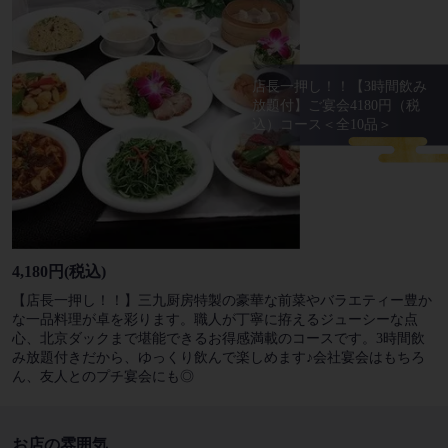
店長一押し！！【3時間飲み
放題付】ご宴会4180円（税
込）コース＜全10品＞
4,180円
(税込)
【店長一押し！！】三九厨房特製の豪華な前菜やバラエティー豊か
な一品料理が卓を彩ります。職人が丁寧に拵えるジューシーな点
心、北京ダックまで堪能できるお得感満載のコースです。3時間飲
み放題付きだから、ゆっくり飲んで楽しめます♪会社宴会はもちろ
ん、友人とのプチ宴会にも◎
お店の雰囲気