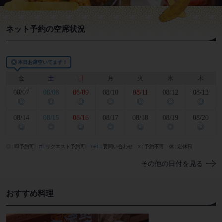
ネット予約の空席状況
◎
本日お席空いてます！
金
土
日
月
火
水
木
08/07
08/08
08/09
08/10
08/11
08/12
08/13
◎
◎
◎
◎
◎
◎
◎
08/14
08/15
08/16
08/17
08/18
08/19
08/20
◎
◎
◎
◎
◎
◎
◎
◎
即予約可
□
リクエスト予約可
TEL
要問い合わせ
×
予約不可
休
定休日
その他の日付を見る
おすすめ料理