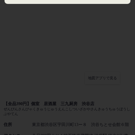
閉じる
地図アプリで見る
【全品390円】個室 居酒屋 三九厨房 渋谷店
ぜんぴんさんびゃくきゅうじゅうえんこしついざかやさんきゅうちゅうぼうし
ぶやてん
住所
東京都渋谷区宇田川町13ー８ 渋谷ちとせ会館６階