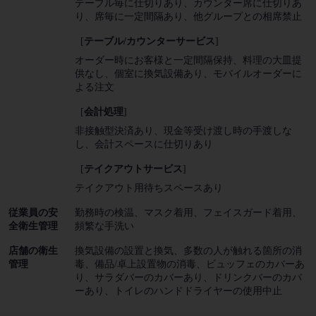
テーブル毎に仕切りあり
カウンター席に仕切りあ
り
席毎に一定間隔あり
他グループとの相席禁止
[
テーブル/カウンターサービス
]
オーダー時にお客様と一定間隔保持
料理の大皿提
供なし
個室に換気設備あり
モバイルオーダーに
よる注文
[
会計処理
]
非接触型決済あり
現金等受け渡し時の手渡しな
し
会計スペースに仕切りあり
[
テイクアウトサービス
]
テイクアウト用待ちスペースあり
従業員の安
勤務時の検温
マスク着用
フェイスガード着用
全衛生管理
頻繁な手洗い
店舗の衛生
換気設備の設置と換気
多数の人が触れる箇所の消
管理
毒
備品/卓上設置物の消毒
ビュッフェのカバーあ
り
サラダバーのカバーあり
ドリンクバーのカバ
ーあり
トイレのハンドドライヤーの使用中止