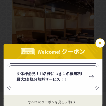
この店舗情報をシェアする
クーポン
Welcome!
【全品390円】個室 居酒屋 三九厨房 渋谷店
東京都渋谷区宇田川町13ー８ 渋谷ちとせ会館６階
https://sankyu-shibuya.owst.jp/
団体様必見！11名様につき１名様無料!
お店情報をコピー
最大3名様分無料サービス！！
プライベートでもご利用お待ちしております。
アクセス
すべてのクーポンを見る
(2件)