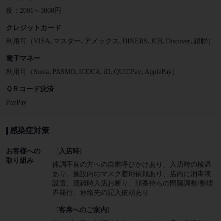
夜：2001～3000円
クレジットカード
利用可（VISA､マスター､アメックス､DINERS､JCB､Discover､銀聯）
電子マネー
利用可（Suica､PASMO､ICOCA､iD､QUICPay､ApplePay）
ＱＲコード決済
PayPay
感染症対策
お客様への
[
入店時
]
取り組み
体調不良の方への自粛呼びかけあり
入店時の検温
あり
施設内のマスク着用依頼あり
店内に消毒液
設置
混雑時入店お断り
順番待ちの間隔調整/整理
券発行
連絡先の記入依頼あり
[
客席へのご案内
]